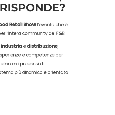
 RISPONDE?
ood Retail Show
l’evento che è
per l’Intera community del F&B.
o
industria
e
distribuzione
,
esperienze e competenze per
elerare i processi di
istema più dinamico e orientato