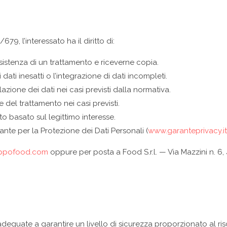
9, l’interessato ha il diritto di:
istenza di un trattamento e riceverne copia.
dati inesatti o l’integrazione di dati incompleti.
azione dei dati nei casi previsti dalla normativa.
e del trattamento nei casi previsti.
o basato sul legittimo interesse.
nte per la Protezione dei Dati Personali (
www.garanteprivacy.it
uppofood.com
oppure per posta a Food S.r.l. — Via Mazzini n. 6, 
deguate a garantire un livello di sicurezza proporzionato al risch