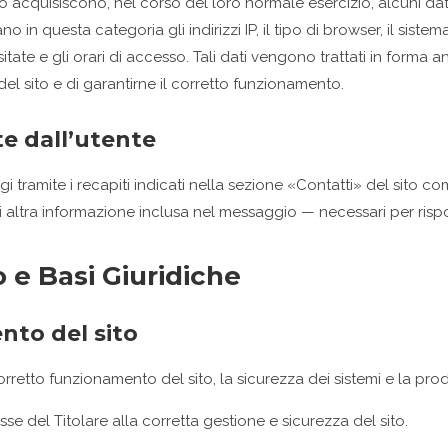
to acquisiscono, nel corso del loro normale esercizio, alcuni dati
in questa categoria gli indirizzi IP, il tipo di browser, il sistema 
itate e gli orari di accesso. Tali dati vengono trattati in forma
o del sito e di garantirne il corretto funzionamento.
te dall’utente
gi tramite i recapiti indicati nella sezione «Contatti» del sito c
 altra informazione inclusa nel messaggio — necessari per rispo
o e Basi Giuridiche
nto del sito
corretto funzionamento del sito, la sicurezza dei sistemi e la prod
sse del Titolare alla corretta gestione e sicurezza del sito.