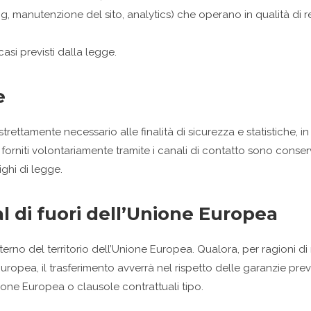
sting, manutenzione del sito, analytics) che operano in qualità di r
 casi previsti dalla legge.
e
 strettamente necessario alle finalità di sicurezza e statistiche
i forniti volontariamente tramite i canali di contatto sono conser
ighi di legge.
al di fuori dell’Unione Europea
nterno del territorio dell’Unione Europea. Qualora, per ragioni d
ne Europea, il trasferimento avverrà nel rispetto delle garanzie p
one Europea o clausole contrattuali tipo.