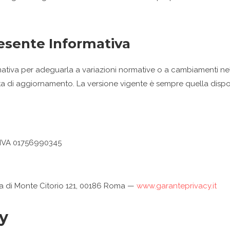
esente Informativa
formativa per adeguarla a variazioni normative o a cambiamenti ne
a di aggiornamento. La versione vigente è sempre quella disponi
 P.IVA 01756990345
zza di Monte Citorio 121, 00186 Roma —
www.garanteprivacy.it
y