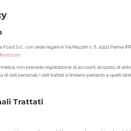
cy
o
ood S.r.l., con sede legale in Via Mazzini n. 6, 43121 Parma (PR)
ofood.com
.
formativa: non prevede registrazione di account, acquisto di abb
di dati personali. I dati trattati si limitano pertanto a quelli s
ali Trattati