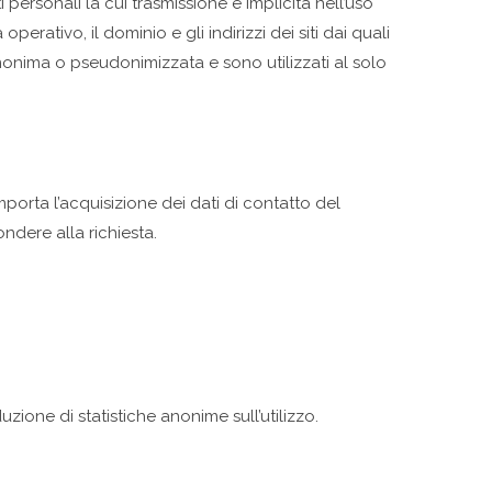
 personali la cui trasmissione è implicita nell’uso
operativo, il dominio e gli indirizzi dei siti dai quali
 anonima o pseudonimizzata e sono utilizzati al solo
omporta l’acquisizione dei dati di contatto del
ndere alla richiesta.
uzione di statistiche anonime sull’utilizzo.