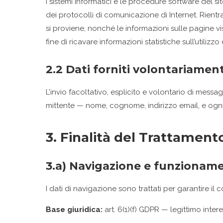
I sistemi informatici e le procedure software del si
dei protocolli di comunicazione di Internet. Rientrano 
si proviene, nonché le informazioni sulle pagine vis
fine di ricavare informazioni statistiche sull’utilizz
2.2 Dati forniti volontariamen
L’invio facoltativo, esplicito e volontario di messag
mittente — nome, cognome, indirizzo email, e ogni
3. Finalità del Trattament
3.a) Navigazione e funzioname
I dati di navigazione sono trattati per garantire il 
Base giuridica:
art. 6(1)(f) GDPR — legittimo intere